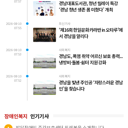
07:57
경남대표도서관, 청년 릴레이 특강
‘경남 청년 생존 폼 미쳤다’ 개최
2026-08-10
최신기사
07:55
‘제16회 한일문화카라반 in 오타루’에
서 경남을 알리다
2026-08-10
사회복지
07:53
경남도, 폭염 취약 어르신 보호 총력...
냉방비·돌봄·쉼터 지원 강화
2026-08-10
사회복지
07:52
경남을 빛낸 주인공 ‘자랑스러운 경남
인’을 찾습니다
장애인복지
인기기사
발달장애인 주간보호센터 뜨레봄을 소개합니다