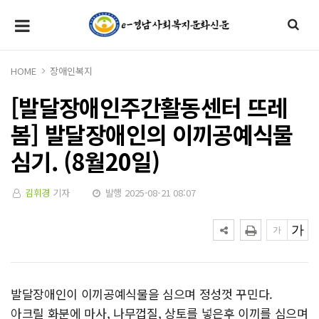
HOME
장애인복지
[발달장애인주간활동센터 뜨레
봄] 발달장애인의 이끼공예식물
심기. (8월20일)
김휘경
기자
발행 2025-08-21 08:07
발달장애인이 이끼공예식물을 심으며 정성껏 꾸민다.
아크릴 화분에 마사, 나무껍질, 상토를 넣은후 이끼를 심으며