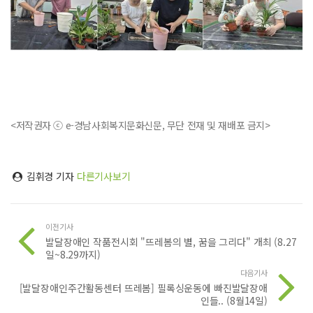
<저작권자 ⓒ e-경남사회복지문화신문, 무단 전재 및 재배포 금지>
김휘경 기자
다른기사보기
이전기사
발달장애인 작품전시회 "뜨레봄의 별, 꿈을 그리다" 개최 (8.27
일~8.29까지)
다음기사
[발달장애인주간활동센터 뜨레봄] 필록싱운동에 빠진발달장애
인들.. (8월14일)