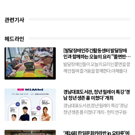
관련기사
헤드라인
[발달장애인주간활동센터 발달장애
인과 함께하는 오늘의 요리 "쫄면만들
기"(8월10일)
발달장애인들이 오늘의 요리인 쫄면을 함
께 만들며 즐거움을 함께한다.야채를 다
름어 넣고 양념을 더하여 삶겨진 쫄면을
골...
경남대표도서관, 청년 릴레이 특강 ‘경
남 청년 생존 폼 미쳤다’ 개최
경남대표도서관,청년 릴레이 특강 ‘경남
청년 생존 폼 미쳤다’ 개최 - 현직 연구원·
창업가 등 분야별 전문가 4인 릴레이 특강-
취업·창업...
‘제16회 한일문화카라반 in 오타루’에