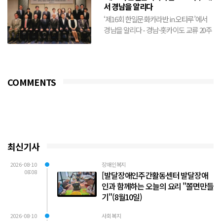
서 경남을 알리다
‘제16회 한일문화카라반 in 오타루’에서
경남을 알리다 - 경남-홋카이도 교류 20주
년 기념…양 지역 간 문화교류 확대- 경남
예술단 공연부...
COMMENTS
최신기사
2026-08-10
장애인복지
08:08
[발달장애인주간활동센터 발달장애
인과 함께하는 오늘의 요리 "쫄면만들
기"(8월10일)
2026-08-10
사회복지