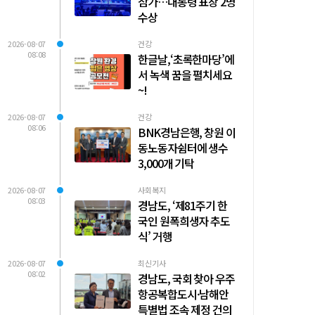
참가…대통령 표창 2명
수상
2026-08-07
건강
08:08
한글날,‘초록한마당’에
서 녹색 꿈을 펼치세요
~!
2026-08-07
건강
08:06
BNK경남은행, 창원 이
동노동자쉼터에 생수
3,000개 기탁
2026-08-07
사회복지
08:03
경남도, ‘제81주기 한
국인 원폭희생자 추도
식’ 거행
2026-08-07
최신기사
08:02
경남도, 국회 찾아 우주
항공복합도시·남해안
특별법 조속 제정 건의