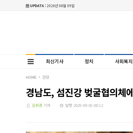
UPDATA :
2026년 08월 09일
최신기사
정치
사회복지
HOME
건강
경남도, 섬진강 벚굴협의체에
김휘경
기자
발행 2025-09-05 08:12