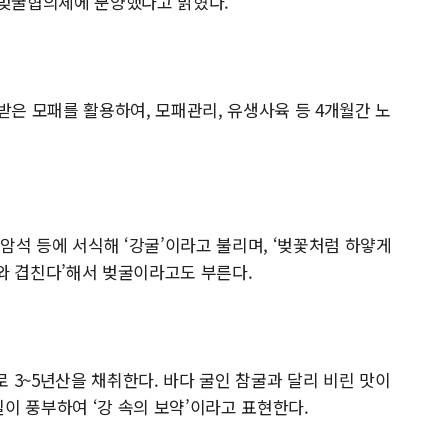
강 벚굴협의체에 분양했다고 밝혔다.
은 모패를 활용하여, 모패관리, 유생사육 등 4개월간 노
암석 등에 서식해 ‘강굴’이라고 불리며, ‘벚꽃처럼 하얗게
기와 겹친다’해서 벚굴이라고도 부른다.
 3~5년산을 채취한다. 바다 굴인 참굴과 달리 비린 맛이
이 풍부하여 ‘강 속의 보약’이라고 표현한다.