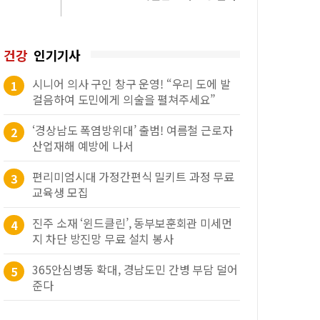
건강
인기기사
시니어 의사 구인 창구 운영! “우리 도에 발
1
걸음하여 도민에게 의술을 펼쳐주세요”
‘경상남도 폭염방위대’ 출범! 여름철 근로자
2
산업재해 예방에 나서
편리미엄시대 가정간편식 밀키트 과정 무료
3
교육생 모집
진주 소재 ‘윈드클린’, 동부보훈회관 미세먼
4
지 차단 방진망 무료 설치 봉사
365안심병동 확대, 경남도민 간병 부담 덜어
5
준다