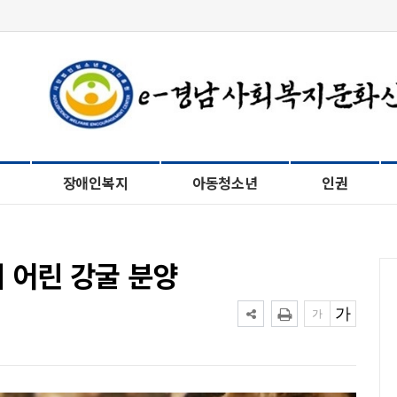
장애인복지
아동청소년
인권
 어린 강굴 분양