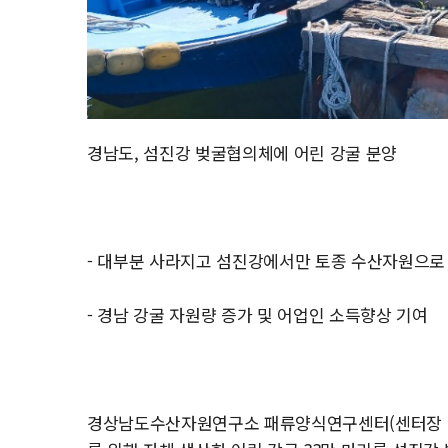
경남도, 섬진강 벚굴협의체에 어린 강굴 분양
- 대부분 사라지고 섬진강에서만 토종 수산자원으로
- 경남 강굴 자원량 증가 및 어업인 소득향상 기여
경상남도수산자원연구소 패류양식연구센터(센터장 이소