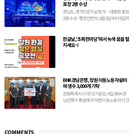
표창 2명 수상
경남도, 제7회 섬의 날 참가…대통령 표창
2명 수상 - 행정안전부, 8월 6일부터 9일까
지 전남 여수시에서 개최- 도, 창원·거제·
통영·...
한글날,‘초록한마당’에서 녹색 꿈을 펼
치세요~!
...
BNK경남은행, 창원 이동노동자쉼터
에 생수 3,000개 기탁
창원특례시(시장 강기윤)는 6일 BNK경
남은행이 폭염에 취약한 이동노동자의 건
강 보호와 안전한 여름나기를 위해 생수
3,000개를 기탁했다...
COMMENTS