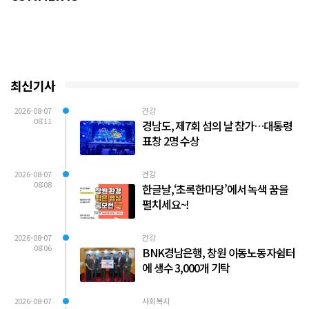
최신기사
2026-08-07
건강
08:11
경남도, 제7회 섬의 날 참가…대통령
표창 2명 수상
2026-08-07
건강
08:08
한글날,‘초록한마당’에서 녹색 꿈을
펼치세요~!
2026-08-07
건강
08:06
BNK경남은행, 창원 이동노동자쉼터
에 생수 3,000개 기탁
2026-08-07
사회복지