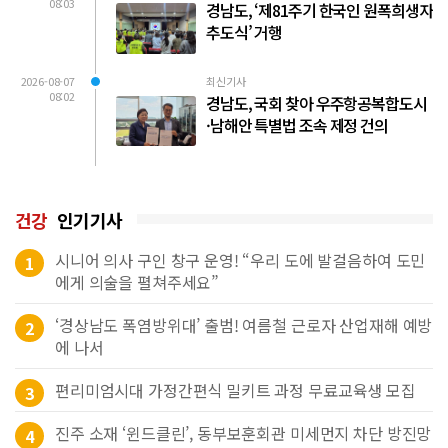
08:03
경남도, ‘제81주기 한국인 원폭희생자
추도식’ 거행
2026-08-07
최신기사
08:02
경남도, 국회 찾아 우주항공복합도시
·남해안 특별법 조속 제정 건의
건강
인기기사
시니어 의사 구인 창구 운영! “우리 도에 발걸음하여 도민
1
에게 의술을 펼쳐주세요”
‘경상남도 폭염방위대’ 출범! 여름철 근로자 산업재해 예방
2
에 나서
편리미엄시대 가정간편식 밀키트 과정 무료교육생 모집
3
진주 소재 ‘윈드클린’, 동부보훈회관 미세먼지 차단 방진망
4