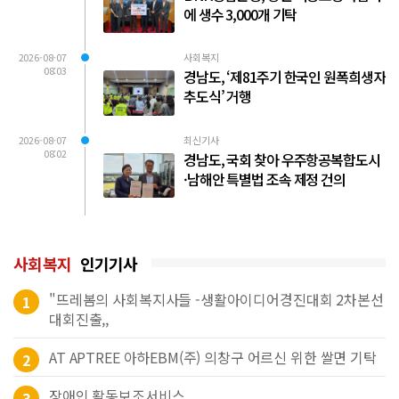
에 생수 3,000개 기탁
2026-08-07
사회복지
08:03
경남도, ‘제81주기 한국인 원폭희생자
추도식’ 거행
2026-08-07
최신기사
08:02
경남도, 국회 찾아 우주항공복합도시
·남해안 특별법 조속 제정 건의
사회복지
인기기사
"뜨레봄의 사회복지사들 -생활아이디어경진대회 2차본선
1
대회진출,,
AT APTREE 아하EBM(주) 의창구 어르신 위한 쌀면 기탁
2
장애인 활동보조서비스
3