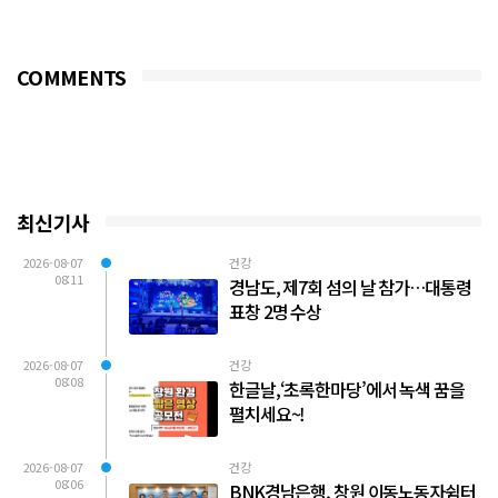
3,000개를 기탁했다...
COMMENTS
최신기사
2026-08-07
건강
08:11
경남도, 제7회 섬의 날 참가…대통령
표창 2명 수상
2026-08-07
건강
08:08
한글날,‘초록한마당’에서 녹색 꿈을
펼치세요~!
2026-08-07
건강
08:06
BNK경남은행, 창원 이동노동자쉼터