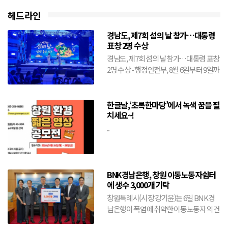
헤드라인
경남도, 제7회 섬의 날 참가…대통령
표창 2명 수상
경남도, 제7회 섬의 날 참가…대통령 표창
2명 수상 - 행정안전부, 8월 6일부터 9일까
지 전남 여수시에서 개최- 도, 창원·거제·
통영·...
한글날,‘초록한마당’에서 녹색 꿈을 펼
치세요~!
...
BNK경남은행, 창원 이동노동자쉼터
에 생수 3,000개 기탁
창원특례시(시장 강기윤)는 6일 BNK경
남은행이 폭염에 취약한 이동노동자의 건
강 보호와 안전한 여름나기를 위해 생수