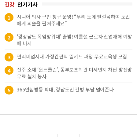
건강
인기기사
시니어 의사 구인 창구 운영! “우리 도에 발걸음하여 도민
1
에게 의술을 펼쳐주세요”
‘경상남도 폭염방위대’ 출범! 여름철 근로자 산업재해 예방
2
에 나서
편리미엄시대 가정간편식 밀키트 과정 무료교육생 모집
3
진주 소재 ‘윈드클린’, 동부보훈회관 미세먼지 차단 방진망
4
무료 설치 봉사
365안심병동 확대, 경남도민 간병 부담 덜어준다
5