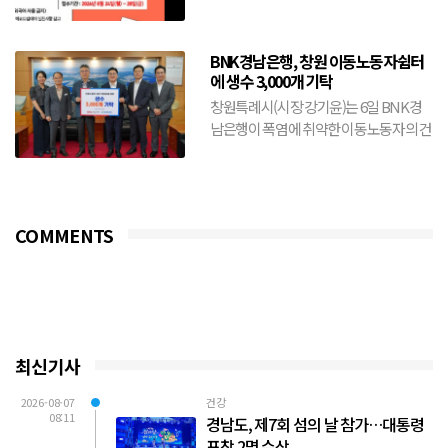
BNK경남은행, 창원 이동노동자쉼터
에 생수 3,000개 기탁
창원특례시(시장 강기윤)는 6일 BNK경
남은행이 폭염에 취약한 이동노동자의 건
강 보호와 안전한 여름나기를 위해 생수
3,000개를 기탁했다...
COMMENTS
최신기사
2026-08-07
건강
08:11
경남도, 제7회 섬의 날 참가…대통령
표창 2명 수상