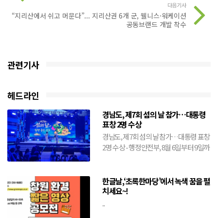
다음기사
“지리산에서 쉬고 머문다”... 지리산권 6개 군, 웰니스·워케이션
공동브랜드 개발 착수
관련기사
헤드라인
경남도, 제7회 섬의 날 참가…대통령
표창 2명 수상
경남도, 제7회 섬의 날 참가…대통령 표창
2명 수상 - 행정안전부, 8월 6일부터 9일까
지 전남 여수시에서 개최- 도, 창원·거제·
통영·...
한글날,‘초록한마당’에서 녹색 꿈을 펼
치세요~!
...