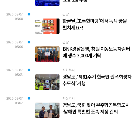
2026-08-07
건강
08:08
한글날,‘초록한마당’에서 녹색 꿈을
펼치세요~!
2026-08-07
건강
08:06
BNK경남은행, 창원 이동노동자쉼터
에 생수 3,000개 기탁
2026-08-07
사회복지
08:03
경남도, ‘제81주기 한국인 원폭희생자
추도식’ 거행
2026-08-07
최신기사
08:02
경남도, 국회 찾아 우주항공복합도시
·남해안 특별법 조속 제정 건의