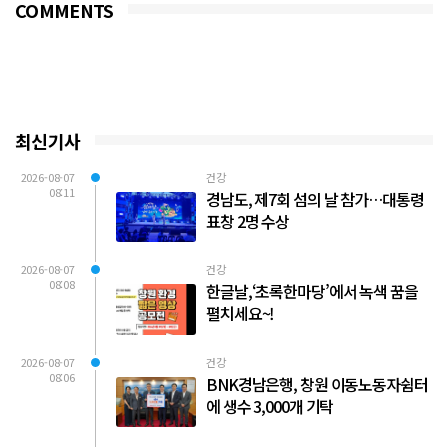
COMMENTS
최신기사
2026-08-07
건강
08:11
경남도, 제7회 섬의 날 참가…대통령
표창 2명 수상
2026-08-07
건강
08:08
한글날,‘초록한마당’에서 녹색 꿈을
펼치세요~!
2026-08-07
건강
08:06
BNK경남은행, 창원 이동노동자쉼터
에 생수 3,000개 기탁