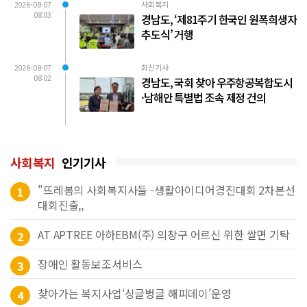
2026-08-07
사회복지
08:03
경남도, ‘제81주기 한국인 원폭희생자
추도식’ 거행
2026-08-07
최신기사
08:02
경남도, 국회 찾아 우주항공복합도시
·남해안 특별법 조속 제정 건의
사회복지
인기기사
"뜨레봄의 사회복지사들 -생활아이디어경진대회 2차본선
1
대회진출,,
AT APTREE 아하EBM(주) 의창구 어르신 위한 쌀면 기탁
2
장애인 활동보조서비스
3
찾아가는 복지사업‘싱글벙글 해피데이’운영
4