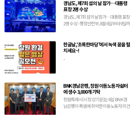
경남도, 제7회 섬의 날 참가…대통령
표창 2명 수상
경남도, 제7회 섬의 날 참가…대통령 표창
2명 수상 - 행정안전부, 8월 6일부터 9일까
지 전남 여수시에서 개최- 도, 창원·거제·
통영·...
한글날,‘초록한마당’에서 녹색 꿈을 펼
치세요~!
...
BNK경남은행, 창원 이동노동자쉼터
에 생수 3,000개 기탁
창원특례시(시장 강기윤)는 6일 BNK경
남은행이 폭염에 취약한 이동노동자의 건
강 보호와 안전한 여름나기를 위해 생수
3,000개를 기탁했다...