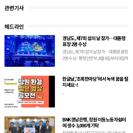
관련기사
헤드라인
경남도, 제7회 섬의 날 참가…대통령
표창 2명 수상
경남도, 제7회 섬의 날 참가…대통령 표창
2명 수상 - 행정안전부, 8월 6일부터 9일까
지 전남 여수시에서 개최- 도, 창원·거제·
통영·...
한글날,‘초록한마당’에서 녹색 꿈을 펼
치세요~!
...
BNK경남은행, 창원 이동노동자쉼터
에 생수 3,000개 기탁
창원특례시(시장 강기윤)는 6일 BNK경