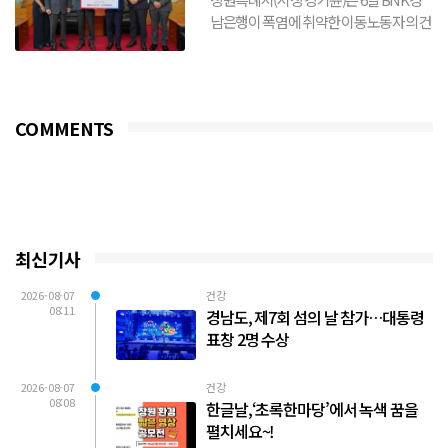
남은행이 폭염에 취약한 이동노동자의 건
강 보호와 안전한 여름나기를 위해 생수
3,000개를 기탁했다...
COMMENTS
최신기사
2026-08-07
건강
08:11
경남도, 제7회 섬의 날 참가…대통령
표창 2명 수상
2026-08-07
건강
08:08
한글날,‘초록한마당’에서 녹색 꿈을
펼치세요~!