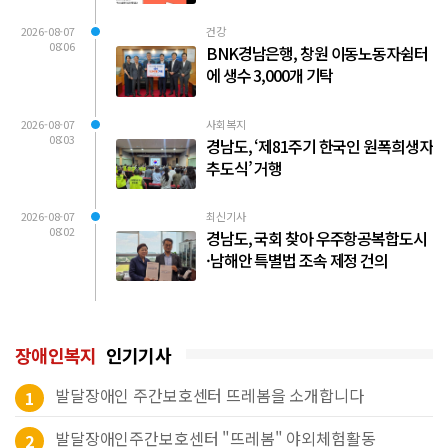
2026-08-07
건강
08:06
BNK경남은행, 창원 이동노동자쉼터
에 생수 3,000개 기탁
2026-08-07
사회복지
08:03
경남도, ‘제81주기 한국인 원폭희생자
추도식’ 거행
2026-08-07
최신기사
08:02
경남도, 국회 찾아 우주항공복합도시
·남해안 특별법 조속 제정 건의
장애인복지
인기기사
발달장애인 주간보호센터 뜨레봄을 소개합니다
1
발달장애인주간보호센터 "뜨레봄" 야외체험활동
2