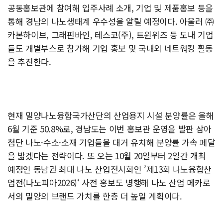
공동홍보관에 참여해 입주사례 소개, 기업 및 제품홍보 등을
통해 경남의 나노생태계 우수성을 알릴 예정이다. 아울러 ㈜
카본하이브, 그래핀바인, 테스코(주), 트윈위즈 등 도내 기업
들도 개별부스로 참가해 기업 홍보 및 국내외 네트워킹 활동
을 추진한다.
현재 밀양나노융합국가산단의 산업용지 시설 분양률은 올해
6월 기준 50.8%로, 경남도는 이번 홍보관 운영을 발판 삼아
첨단 나노·수소·소재 기업들을 대거 유치해 분양률 가속 페달
을 밟겠다는 전략이다. 또 오는 10월 20일부터 2일간 개최
예정인 동남권 최대 나노 산업전시회인 ’제13회 나노융합산
업전(나노피아2026)‘ 사전 홍보도 병행해 나노 산업 메카로
서의 밀양의 브랜드 가치를 한층 더 높일 계획이다.