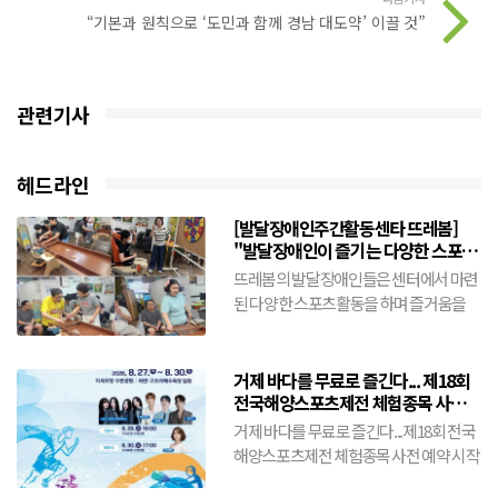
“기본과 원칙으로 ‘도민과 함께 경남 대도약’ 이끌 것”
관련기사
헤드라인
[발달장애인주간활동센타 뜨레봄]
"발달장애인이 즐기는 다양한 스포츠
활동"(8월5일)
뜨레봄의 발달장애인들은 센터에서 마련
된 다양한 스포츠활동을 하며 즐거움을
만끽한다.슐런공을 힘차게 밀어넣기도 하
고 닷트에 공을 힘차게 던진...
거제 바다를 무료로 즐긴다... 제18회
전국해양스포츠제전 체험종목 사전
예약 시작
거제 바다를 무료로 즐긴다...제18회 전국
해양스포츠제전 체험종목 사전 예약 시작
- 8월 21일까지 선착순 접수... 바나나보트