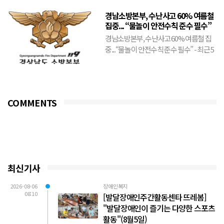
·플라이피...
경남소방본부, 수난사고 60% 여름철
집중... “물놀이 안전수칙 준수 필수”
경남소방본부, 수난사고 60% 여름철 집
중...“물놀이 안전수칙 준수 필수” - 최근 5
년간 도내 수난사고 출동 건수의 59.2%가
6~9...
COMMENTS
최신기사
2026-08-06
장애인복지
08:10
[발달장애인주간활동센타 뜨레봄]
"발달장애인이 즐기는 다양한 스포츠
활동"(8월5일)