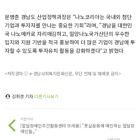
문병춘 경남도 산업정책과장은 “나노코리아는 국내외 첨단
기업과 투자자를 만나는 중요한 기회"라며, ”경남을 대한민
국 나노메카로 자리매김하고, 밀양나노국가산단의 우수한
입지와 지원 기반을 적극 홍보하여 더 많은 기업이 경남에 투
자할 수 있도록 투자유치 활동을 강화하겠다“고 밝혔다
<저작권자 ⓒ e-경남사회복지문화신문, 무단 전재 및 재배포 금지>
김휘경 기자
다른기사보기
이전기사
[발달장애인주간활동센타 뜨레봄] "풋살운동에 매진하는 발달장
애인들,,"
다음기사