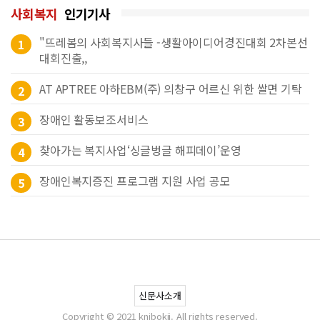
사회복지
인기기사
"뜨레봄의 사회복지사들 -생활아이디어경진대회 2차본선
1
대회진출,,
AT APTREE 아하EBM(주) 의창구 어르신 위한 쌀면 기탁
2
장애인 활동보조서비스
3
찾아가는 복지사업‘싱글벙글 해피데이’운영
4
장애인복지증진 프로그램 지원 사업 공모
5
신문사소개
Copyright © 2021 knjbokji. All rights reserved.