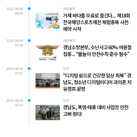
2026-08-06
사회복지
08:00
거제 바다를 무료로 즐긴다... 제18회
전국해양스포츠제전 체험종목 사전
예약 시작
2026-08-06
사회복지
07:58
경남소방본부, 수난사고 60% 여름철
집중... “물놀이 안전수칙 준수 필수”
2026-08-06
건강
07:57
“디지털 쉼으로 건강한 일상 회복” 경
남도, 청소년 디지털미디어 과의존 치
유캠프 운영
2026-08-06
건강
07:54
경남도, 폭염·태풍 대비 사업장 안전
고삐 죈다!