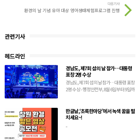
다음기사
환경의 날 기념 유아 대상 영어생태체험프로그램 진행
관련기사
헤드라인
경남도, 제7회 섬의 날 참가…대통령
표창 2명 수상
경남도, 제7회 섬의 날 참가…대통령 표창
2명 수상 - 행정안전부, 8월 6일부터 9일까
지 전남 여수시에서 개최- 도, 창원·거제·
통영·...
한글날,‘초록한마당’에서 녹색 꿈을 펼
치세요~!
...