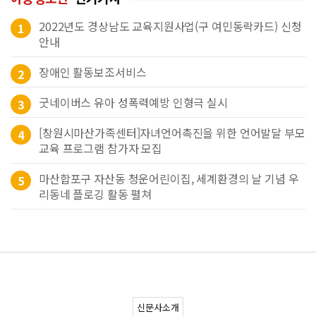
2022년도 경상남도 교육지원사업(구 여민동락카드) 신청
1
안내
장애인 활동보조서비스
2
굿네이버스 유아 성폭력예방 인형극 실시
3
[창원시마산가족센터]자녀언어촉진을 위한 언어발달 부모
4
교육 프로그램 참가자 모집
마산합포구 자산동 청운어린이집, 세계환경의 날 기념 우
5
리동네 플로깅 활동 펼쳐
신문사소개