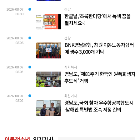
2026-08-07
건강
08:08
한글날,‘초록한마당’에서 녹색 꿈을
펼치세요~!
2026-08-07
건강
08:06
BNK경남은행, 창원 이동노동자쉼터
에 생수 3,000개 기탁
2026-08-07
사회복지
08:03
경남도, ‘제81주기 한국인 원폭희생자
추도식’ 거행
2026-08-07
최신기사
08:02
경남도, 국회 찾아 우주항공복합도시
·남해안 특별법 조속 제정 건의
아동청소년
인기기사