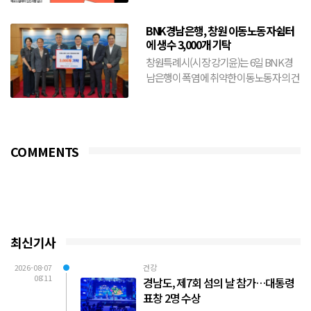
BNK경남은행, 창원 이동노동자쉼터
에 생수 3,000개 기탁
창원특례시(시장 강기윤)는 6일 BNK경
남은행이 폭염에 취약한 이동노동자의 건
강 보호와 안전한 여름나기를 위해 생수
3,000개를 기탁했다...
COMMENTS
최신기사
2026-08-07
건강
08:11
경남도, 제7회 섬의 날 참가…대통령
표창 2명 수상