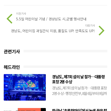
이전기사
5.5일 어린이날 기념 / 경상남도 시,군별 행사안내
다음기사
경남도, 어린이집 과일간식 지원, 품질도 UP! 만족도도 UP!
관련기사
헤드라인
경남도, 제7회 섬의 날 참가…대통령
표창 2명 수상
경남도, 제7회 섬의 날 참가…대통령 표창
2명 수상 - 행정안전부, 8월 6일부터 9일까
지 전남 여수시에서 개최- 도, 창원·거제·
통영·...
한글날,‘초록한마당’에서 녹색 꿈을 펼