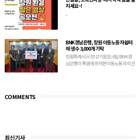
치세요~!
...
BNK경남은행, 창원 이동노동자쉼터
에 생수 3,000개 기탁
창원특례시(시장 강기윤)는 6일 BNK경
남은행이 폭염에 취약한 이동노동자의 건
강 보호와 안전한 여름나기를 위해 생수
3,000개를 기탁했다...
COMMENTS
최신기사