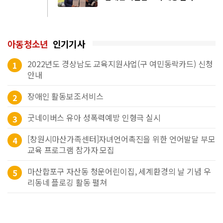
아동청소년
인기기사
2022년도 경상남도 교육지원사업(구 여민동락카드) 신청
1
안내
장애인 활동보조서비스
2
굿네이버스 유아 성폭력예방 인형극 실시
3
[창원시마산가족센터]자녀언어촉진을 위한 언어발달 부모
4
교육 프로그램 참가자 모집
마산합포구 자산동 청운어린이집, 세계환경의 날 기념 우
5
리동네 플로깅 활동 펼쳐