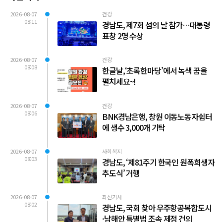
2026-08-07
건강
08:11
경남도, 제7회 섬의 날 참가…대통령
표창 2명 수상
2026-08-07
건강
08:08
한글날,‘초록한마당’에서 녹색 꿈을
펼치세요~!
2026-08-07
건강
08:06
BNK경남은행, 창원 이동노동자쉼터
에 생수 3,000개 기탁
2026-08-07
사회복지
08:03
경남도, ‘제81주기 한국인 원폭희생자
추도식’ 거행
2026-08-07
최신기사
08:02
경남도, 국회 찾아 우주항공복합도시
·남해안 특별법 조속 제정 건의