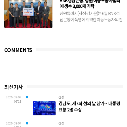
BNK경남은행, 창원 이동노동자쉼터
에 생수 3,000개 기탁
창원특례시(시장 강기윤)는 6일 BNK경
남은행이 폭염에 취약한 이동노동자의 건
강 보호와 안전한 여름나기를 위해 생수
3,000개를 기탁했다...
COMMENTS
최신기사
2026-08-07
건강
08:11
경남도, 제7회 섬의 날 참가…대통령
표창 2명 수상
2026-08-07
건강