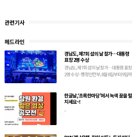
관련기사
헤드라인
경남도, 제7회 섬의 날 참가…대통령
표창 2명 수상
경남도, 제7회 섬의 날 참가…대통령 표창
2명 수상 - 행정안전부, 8월 6일부터 9일까
지 전남 여수시에서 개최- 도, 창원·거제·
통영·...
한글날,‘초록한마당’에서 녹색 꿈을 펼
치세요~!
...