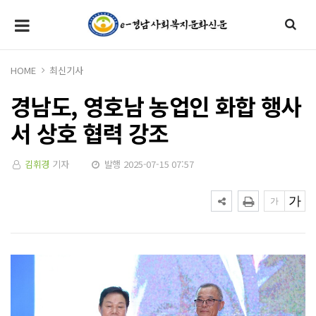
HOME
최신기사
경남도, 영호남 농업인 화합 행사
서 상호 협력 강조
김휘경
기자
발행 2025-07-15 07:57