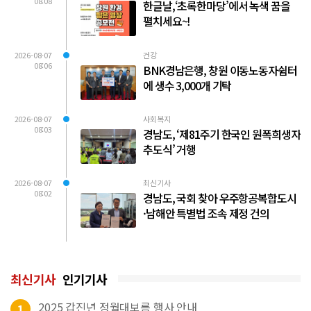
08:08
한글날,‘초록한마당’에서 녹색 꿈을
펼치세요~!
2026-08-07
건강
08:06
BNK경남은행, 창원 이동노동자쉼터
에 생수 3,000개 기탁
2026-08-07
사회복지
08:03
경남도, ‘제81주기 한국인 원폭희생자
추도식’ 거행
2026-08-07
최신기사
08:02
경남도, 국회 찾아 우주항공복합도시
·남해안 특별법 조속 제정 건의
최신기사
인기기사
2025 갑진년 정월대보름 행사 안내
1