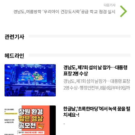
다음기사
경남도,여름방학 ‘우리아이 건강도시락’공급 학교 점검 실시
관련기사
헤드라인
경남도, 제7회 섬의 날 참가…대통령
표창 2명 수상
경남도, 제7회 섬의 날 참가…대통령 표창
2명 수상 - 행정안전부, 8월 6일부터 9일까
지 전남 여수시에서 개최- 도, 창원·거제·
통영·...
한글날,‘초록한마당’에서 녹색 꿈을 펼
치세요~!
...