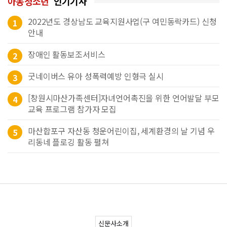
아동청소년
인기기사
2022년도 경상남도 교육지원사업(구 여민동락카드) 신청
1
안내
장애인 활동보조서비스
2
굿네이버스 유아 성폭력예방 인형극 실시
3
[창원시마산가족센터]자녀언어촉진을 위한 언어발달 부모
4
교육 프로그램 참가자 모집
마산합포구 자산동 청운어린이집, 세계환경의 날 기념 우
5
리동네 플로깅 활동 펼쳐
신문사소개