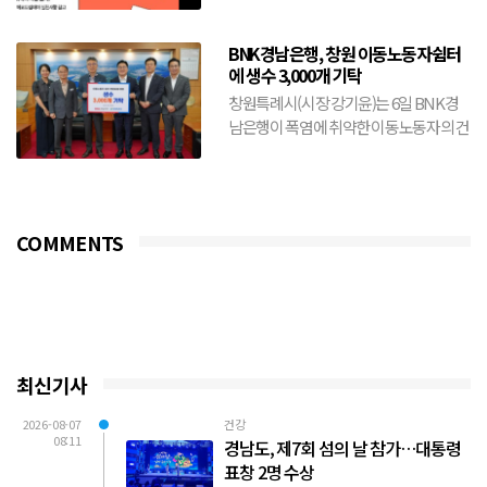
BNK경남은행, 창원 이동노동자쉼터
에 생수 3,000개 기탁
창원특례시(시장 강기윤)는 6일 BNK경
남은행이 폭염에 취약한 이동노동자의 건
강 보호와 안전한 여름나기를 위해 생수
3,000개를 기탁했다...
COMMENTS
최신기사
2026-08-07
건강
08:11
경남도, 제7회 섬의 날 참가…대통령
표창 2명 수상