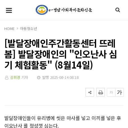
HOME
아동청소년
[발달장애인주간활동센터 뜨레
봄] 발달장애인의 "인오난사 심
기 체험활동" (8월14일)
김휘경
기자
발행 2025-08-14 08:18
발달장애인들이 유리병에 씻은 마사를 넣고 이끼를 넣은 후
이오난사 를 정성껏 심는다.