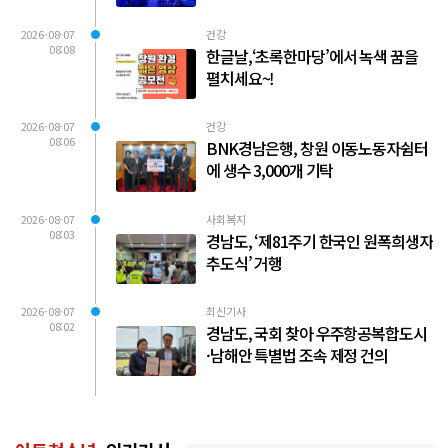
2026-08-07
건강
08:08
한글날,‘초록한마당’에서 녹색 꿈을
펼치세요~!
2026-08-07
건강
08:06
BNK경남은행, 창원 이동노동자쉼터
에 생수 3,000개 기탁
2026-08-07
사회복지
08:03
경남도, ‘제81주기 한국인 원폭희생자
추도식’ 거행
2026-08-07
최신기사
08:02
경남도, 국회 찾아 우주항공복합도시
·남해안 특별법 조속 제정 건의