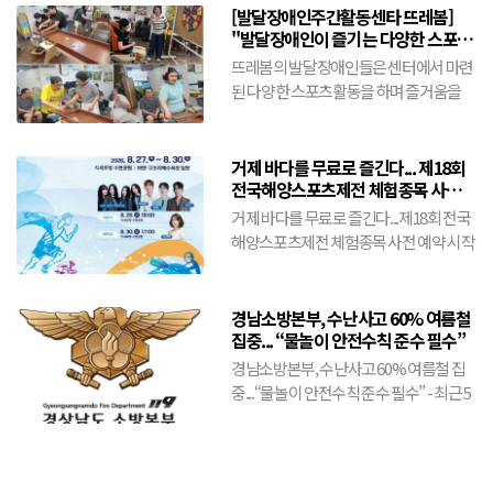
[발달장애인주간활동센타 뜨레봄]
"발달장애인이 즐기는 다양한 스포츠
활동"(8월5일)
뜨레봄의 발달장애인들은 센터에서 마련
된 다양한 스포츠활동을 하며 즐거움을
만끽한다.슐런공을 힘차게 밀어넣기도 하
고 닷트에 공을 힘차게 던진...
거제 바다를 무료로 즐긴다... 제18회
전국해양스포츠제전 체험종목 사전
예약 시작
거제 바다를 무료로 즐긴다...제18회 전국
해양스포츠제전 체험종목 사전 예약 시작
- 8월 21일까지 선착순 접수... 바나나보트
·플라이피...
경남소방본부, 수난사고 60% 여름철
집중... “물놀이 안전수칙 준수 필수”
경남소방본부, 수난사고 60% 여름철 집
중...“물놀이 안전수칙 준수 필수” - 최근 5
년간 도내 수난사고 출동 건수의 59.2%가
6~9...