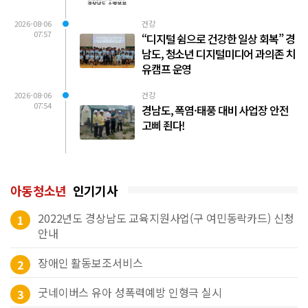
2026-08-06
건강
07:57
“디지털 쉼으로 건강한 일상 회복” 경
남도, 청소년 디지털미디어 과의존 치
유캠프 운영
2026-08-06
건강
07:54
경남도, 폭염·태풍 대비 사업장 안전
고삐 죈다!
아동청소년
인기기사
2022년도 경상남도 교육지원사업(구 여민동락카드) 신청
1
안내
장애인 활동보조서비스
2
굿네이버스 유아 성폭력예방 인형극 실시
3