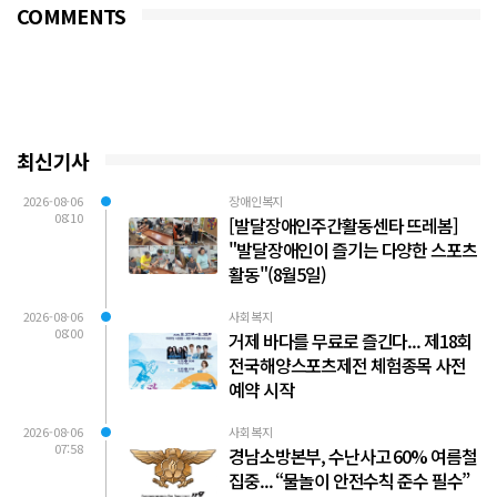
COMMENTS
최신기사
2026-08-06
장애인복지
08:10
[발달장애인주간활동센타 뜨레봄]
"발달장애인이 즐기는 다양한 스포츠
활동"(8월5일)
2026-08-06
사회복지
08:00
거제 바다를 무료로 즐긴다... 제18회
전국해양스포츠제전 체험종목 사전
예약 시작
2026-08-06
사회복지
07:58
경남소방본부, 수난사고 60% 여름철
집중... “물놀이 안전수칙 준수 필수”