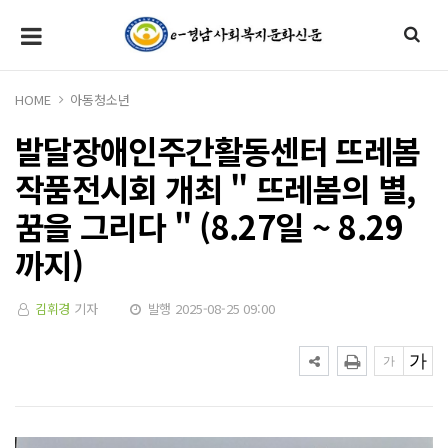
HOME
아동청소년
발달장애인주간활동센터 뜨레봄
작품전시회 개최 " 뜨레봄의 별,
꿈을 그리다 " (8.27일 ~ 8.29
까지)
김휘경
기자
발행 2025-08-25 09:00