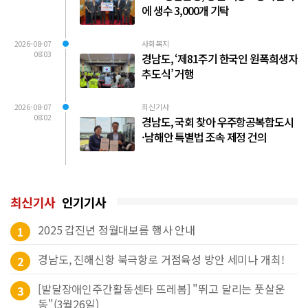
에 생수 3,000개 기탁
2026-08-07
사회복지
08:03
경남도, ‘제81주기 한국인 원폭희생자
추도식’ 거행
2026-08-07
최신기사
08:02
경남도, 국회 찾아 우주항공복합도시
·남해안 특별법 조속 제정 건의
최신기사
인기기사
2025 갑진년 정월대보름 행사 안내
1
경남도, 진해신항 북극항로 거점육성 방안 세미나 개최!
2
[발달장애인주간활동센타 뜨레봄] "뛰고 달리는 풋살운
3
동"(3월26일)