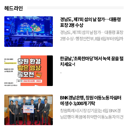
헤드라인
경남도, 제7회 섬의 날 참가…대통령
표창 2명 수상
경남도, 제7회 섬의 날 참가…대통령 표창
2명 수상 - 행정안전부, 8월 6일부터 9일까
지 전남 여수시에서 개최- 도, 창원·거제·
통영·...
한글날,‘초록한마당’에서 녹색 꿈을 펼
치세요~!
...
BNK경남은행, 창원 이동노동자쉼터
에 생수 3,000개 기탁
창원특례시(시장 강기윤)는 6일 BNK경
남은행이 폭염에 취약한 이동노동자의 건
강 보호와 안전한 여름나기를 위해 생수