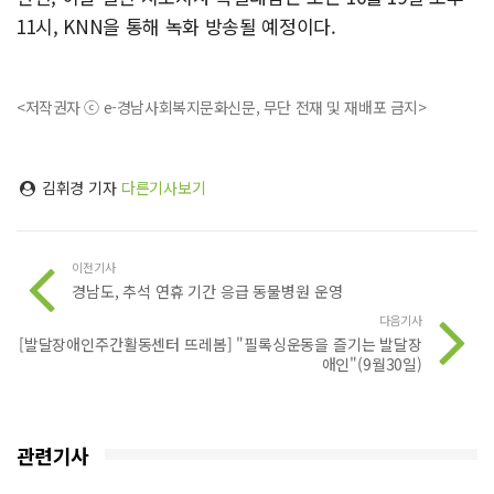
11시, KNN을 통해 녹화 방송될 예정이다.
<저작권자 ⓒ e-경남사회복지문화신문, 무단 전재 및 재배포 금지>
김휘경 기자
다른기사보기
이전기사
경남도, 추석 연휴 기간 응급 동물병원 운영
다음기사
[발달장애인주간활동센터 뜨레봄] "필록싱운동을 즐기는 발달장
애인"(9월30일)
관련기사