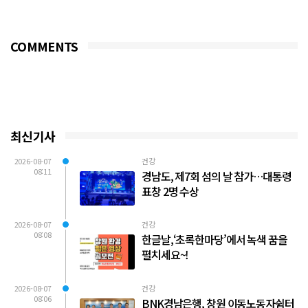
3,000개를 기탁했다...
COMMENTS
최신기사
2026-08-07
건강
08:11
경남도, 제7회 섬의 날 참가…대통령
표창 2명 수상
2026-08-07
건강
08:08
한글날,‘초록한마당’에서 녹색 꿈을
펼치세요~!
2026-08-07
건강
08:06
BNK경남은행, 창원 이동노동자쉼터