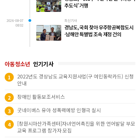
추도식’ 거행
2026-08-07
최신기사
08:02
경남도, 국회 찾아 우주항공복합도시
·남해안 특별법 조속 제정 건의
아동청소년
인기기사
2022년도 경상남도 교육지원사업(구 여민동락카드) 신청
1
안내
장애인 활동보조서비스
2
굿네이버스 유아 성폭력예방 인형극 실시
3
[창원시마산가족센터]자녀언어촉진을 위한 언어발달 부모
4
교육 프로그램 참가자 모집