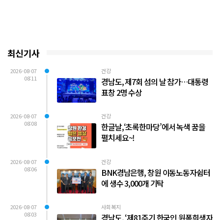
최신기사
2026-08-07
건강
08:11
경남도, 제7회 섬의 날 참가…대통령
표창 2명 수상
2026-08-07
건강
08:08
한글날,‘초록한마당’에서 녹색 꿈을
펼치세요~!
2026-08-07
건강
08:06
BNK경남은행, 창원 이동노동자쉼터
에 생수 3,000개 기탁
2026-08-07
사회복지
08:03
경남도, ‘제81주기 한국인 원폭희생자