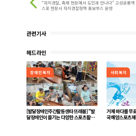
“자치경찰, 축제 현장에서 도민과 만나다” 고성공룡엑
스포 현장서 자치경찰정책 홍보부스 운영
관련기사
헤드라인
장애인복지
사회복지
[발달장애인주간활동센타 뜨레봄] "발
거제 바다를 무료로 즐긴
달장애인이 즐기는 다양한 스포츠활동"
국해양스포츠제전
(8월5일)
시작