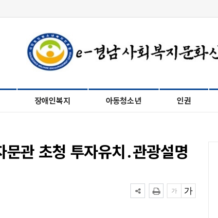
장애인복지
아동청소년
인권
상자문관 초청 투자유치․관광설명