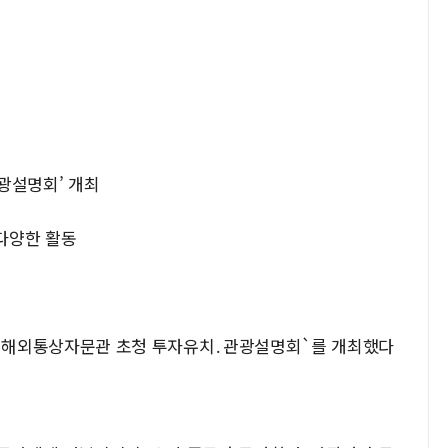
광설명회’ 개최
 다양한 활동
5년 해외통상자문관 초청 투자유치․관광설명회`를 개최했다