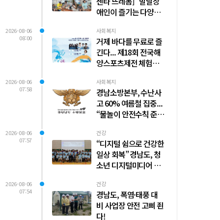
센타 뜨레봄] "발달장
애인이 즐기는 다양한
스포츠활동"(8월5일)
2026-08-06
사회복지
08:00
거제 바다를 무료로 즐
긴다... 제18회 전국해
양스포츠제전 체험종
목 사전 예약 시작
2026-08-06
사회복지
07:58
경남소방본부, 수난사
고 60% 여름철 집중...
“물놀이 안전수칙 준수
필수”
2026-08-06
건강
07:57
“디지털 쉼으로 건강한
일상 회복” 경남도, 청
소년 디지털미디어 과
의존 치유캠프 운영
2026-08-06
건강
07:54
경남도, 폭염·태풍 대
비 사업장 안전 고삐 죈
다!