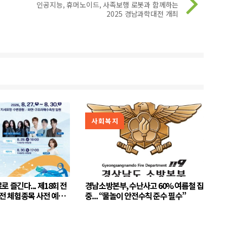
인공지능, 휴머노이드, 사족보행 로봇과 함께하는
2025 경남과학대전 개최
사회복지
다... 제18회 전
경남소방본부, 수난사고 60% 여름철 집
 체험종목 사전 예약
중... “물놀이 안전수칙 준수 필수”