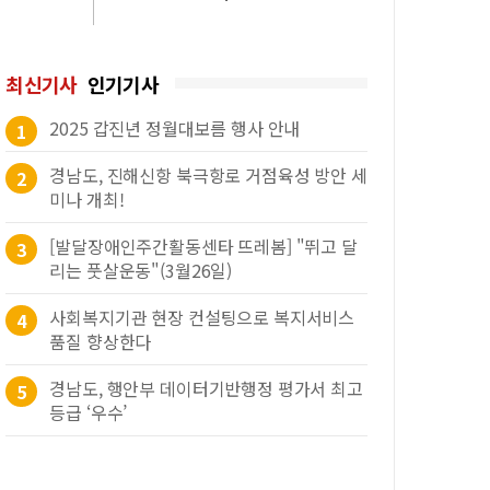
최신기사
인기기사
2025 갑진년 정월대보름 행사 안내
1
경남도, 진해신항 북극항로 거점육성 방안 세
2
미나 개최!
[발달장애인주간활동센타 뜨레봄] "뛰고 달
3
리는 풋살운동"(3월26일)
사회복지기관 현장 컨설팅으로 복지서비스
4
품질 향상한다
경남도, 행안부 데이터기반행정 평가서 최고
5
등급 ‘우수’