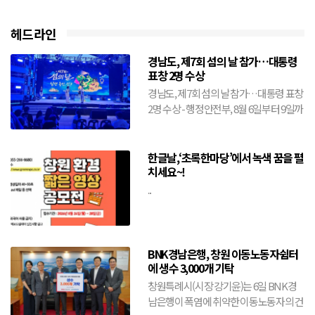
헤드라인
경남도, 제7회 섬의 날 참가…대통령
표창 2명 수상
경남도, 제7회 섬의 날 참가…대통령 표창
2명 수상 - 행정안전부, 8월 6일부터 9일까
지 전남 여수시에서 개최- 도, 창원·거제·
통영·...
한글날,‘초록한마당’에서 녹색 꿈을 펼
치세요~!
...
BNK경남은행, 창원 이동노동자쉼터
에 생수 3,000개 기탁
창원특례시(시장 강기윤)는 6일 BNK경
남은행이 폭염에 취약한 이동노동자의 건