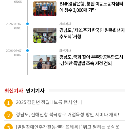
08:06
BNK경남은행, 창원 이동노동자쉼터
에 생수 3,000개 기탁
2026-08-07
사회복지
08:03
경남도, ‘제81주기 한국인 원폭희생자
추도식’ 거행
2026-08-07
최신기사
08:02
경남도, 국회 찾아 우주항공복합도시
·남해안 특별법 조속 제정 건의
최신기사
인기기사
2025 갑진년 정월대보름 행사 안내
1
경남도, 진해신항 북극항로 거점육성 방안 세미나 개최!
2
[발달장애인주간활동센타 뜨레봄] "뛰고 달리는 풋살운
3