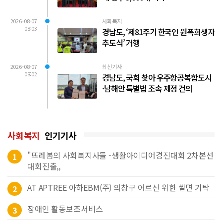
2026-08-07
사회복지
08:03
경남도, ‘제81주기 한국인 원폭희생자
추도식’ 거행
2026-08-07
최신기사
08:02
경남도, 국회 찾아 우주항공복합도시
·남해안 특별법 조속 제정 건의
사회복지
인기기사
"뜨레봄의 사회복지사들 -생활아이디어경진대회 2차본선
1
대회진출,,
AT APTREE 아하EBM(주) 의창구 어르신 위한 쌀면 기탁
2
장애인 활동보조서비스
3