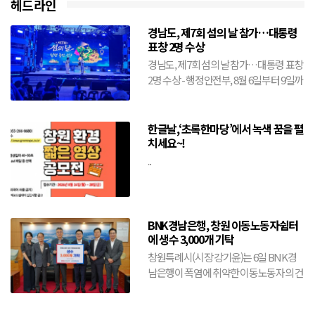
헤드라인
경남도, 제7회 섬의 날 참가…대통령
표창 2명 수상
경남도, 제7회 섬의 날 참가…대통령 표창
2명 수상 - 행정안전부, 8월 6일부터 9일까
지 전남 여수시에서 개최- 도, 창원·거제·
통영·...
한글날,‘초록한마당’에서 녹색 꿈을 펼
치세요~!
...
BNK경남은행, 창원 이동노동자쉼터
에 생수 3,000개 기탁
창원특례시(시장 강기윤)는 6일 BNK경
남은행이 폭염에 취약한 이동노동자의 건
강 보호와 안전한 여름나기를 위해 생수
3,000개를 기탁했다...