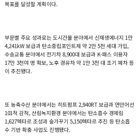
목표를 달성할 계획이다.
부문별 주요 성과로는 도시건물 분야에서 신재생에너지 1만
4,241kW 보급과 탄소중립포인트제 약 2만 5천 세대 가입,
수송교통 분야에서 전기차 8,900대 보급과 K-패스 이용자
17만 3천여 명 확보, 노후 경유차 약 1만 3천 대 조기 폐차 등
이 추진됐다.
또 농축수산 분야에서는 히트펌프 2,940RT 보급과 연안어선
101척 감척, 산림녹지환경 분야에서는 탄소흡수 경제림
1,627헥타르 조성과 숲가꾸기 5,150헥타르 추진 등 탄소흡
수 기반 확충 사업도 진행됐다.