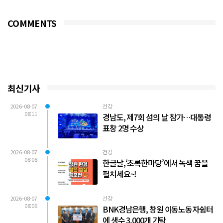
COMMENTS
최신기사
2026-08-07
건강
08:11
경남도, 제7회 섬의 날 참가…대통령
표창 2명 수상
2026-08-07
건강
08:08
한글날,‘초록한마당’에서 녹색 꿈을
펼치세요~!
2026-08-07
건강
08:06
BNK경남은행, 창원 이동노동자쉼터
에 생수 3,000개 기탁