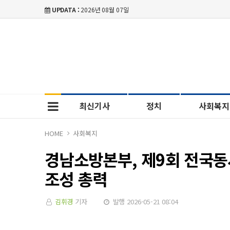
UPDATA :
2026년 08월 07일
최신기사
정치
사회복지
HOME
사회복지
경남소방본부, 제9회 전국동
조성 총력
김휘경
기자
발행 2026-05-21 08:04