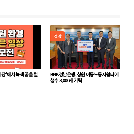
건강
당’에서 녹색 꿈을 펼
BNK경남은행, 창원 이동노동자쉼터에
생수 3,000개 기탁