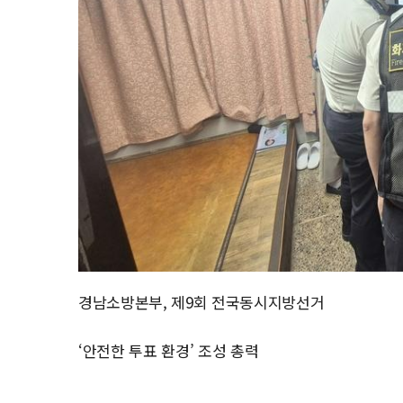
경남소방본부, 제9회 전국동시지방선거
‘안전한 투표 환경’ 조성 총력