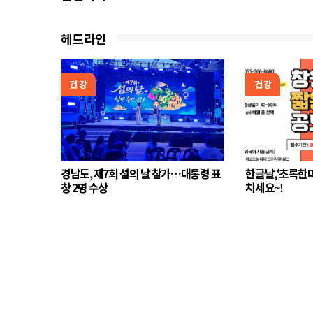
헤드라인
건강
건강
경남도, 제7회 섬의 날 참가…대통령 표
한글날,‘초록한마
창 2명 수상
치세요~!