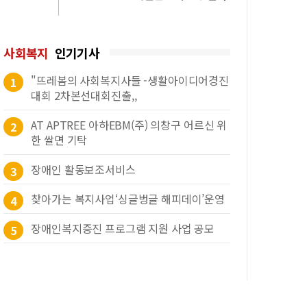
사회복지
인기기사
"뜨레봄의 사회복지사들 -생활아이디어경진
1
대회 2차본선대회진출,,
AT APTREE 아하EBM(주) 의창구 어르신 위
2
한 쌀면 기탁
장애인 활동보조서비스
3
찾아가는 복지사업‘싱글벙글 해피데이’운영
4
장애인복지증진 프로그램 지원 사업 공모
5