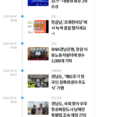
참가…대통령 표창 2명
수상
2026-08-07
건강
08:08
한글날,‘초록한마당’에
서 녹색 꿈을 펼치세요
~!
2026-08-07
건강
08:06
BNK경남은행, 창원 이
동노동자쉼터에 생수
3,000개 기탁
2026-08-07
사회복지
08:03
경남도, ‘제81주기 한
국인 원폭희생자 추도
식’ 거행
2026-08-07
최신기사
08:02
경남도, 국회 찾아 우주
항공복합도시·남해안
특별법 조속 제정 건의