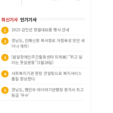
최신기사
인기기사
2025 갑진년 정월대보름 행사 안내
1
경남도, 진해신항 북극항로 거점육성 방안 세
2
미나 개최!
[발달장애인주간활동센타 뜨레봄] "뛰고 달
3
리는 풋살운동"(3월26일)
사회복지기관 현장 컨설팅으로 복지서비스
4
품질 향상한다
경남도, 행안부 데이터기반행정 평가서 최고
5
등급 ‘우수’