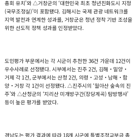
총회 유치’와 △거창군의 ‘대한민국 최초 청년친화도시 지정
(국무조정실)’이 포함됐다. 김해시는 국제 관광 네트워크를
지역 발전과 연계한 성과를, 거창군은 청년 정착 기반 조성을
위한 선도적 정책 성과를 인정받았다.
도민평가 부문에서는 각 시군이 추천한 36건 가운데 12건이
우수사례로 선정됐다. 시부에서는 진주 2건, 김해‧밀양‧
거제 각 1건, 군부에서는 산청 2건, 의령‧고성‧남해‧함
양‧거창 각 1건이 선정됐다. △진주시의 ‘월아산 숲속의 진
주’와 △산청군의 ‘지리산 미개방구간(장당계곡) 탐방행사’
등이 높은 평가를 받았다.
경남도는 평가 결과에 따라 18개 시군에 특별조정교부금 총