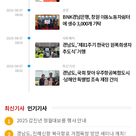
2026-08-07
건강
08:06
BNK경남은행, 창원 이동노동자쉼터
에 생수 3,000개 기탁
2026-08-07
사회복지
08:03
경남도, ‘제81주기 한국인 원폭희생자
추도식’ 거행
2026-08-07
최신기사
08:02
경남도, 국회 찾아 우주항공복합도시
·남해안 특별법 조속 제정 건의
최신기사
인기기사
2025 갑진년 정월대보름 행사 안내
1
경남도, 진해신항 북극항로 거점육성 방안 세미나 개최!
2