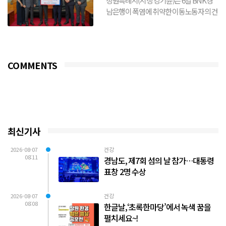
창원특례시(시장 강기윤)는 6일 BNK경
남은행이 폭염에 취약한 이동노동자의 건
강 보호와 안전한 여름나기를 위해 생수
3,000개를 기탁했다...
COMMENTS
최신기사
2026-08-07
건강
08:11
경남도, 제7회 섬의 날 참가…대통령
표창 2명 수상
2026-08-07
건강
08:08
한글날,‘초록한마당’에서 녹색 꿈을
펼치세요~!