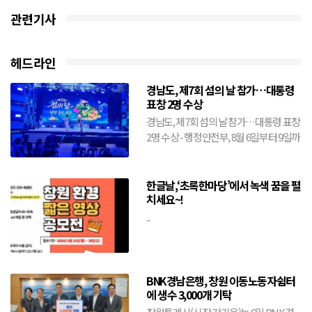
관련기사
헤드라인
경남도, 제7회 섬의 날 참가…대통령
표창 2명 수상
경남도, 제7회 섬의 날 참가…대통령 표창
2명 수상 - 행정안전부, 8월 6일부터 9일까
지 전남 여수시에서 개최- 도, 창원·거제·
통영·...
한글날,‘초록한마당’에서 녹색 꿈을 펼
치세요~!
...
BNK경남은행, 창원 이동노동자쉼터
에 생수 3,000개 기탁