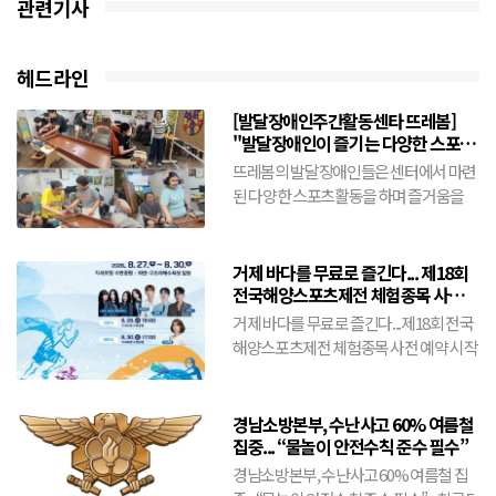
관련기사
헤드라인
[발달장애인주간활동센타 뜨레봄]
"발달장애인이 즐기는 다양한 스포츠
활동"(8월5일)
뜨레봄의 발달장애인들은 센터에서 마련
된 다양한 스포츠활동을 하며 즐거움을
만끽한다.슐런공을 힘차게 밀어넣기도 하
고 닷트에 공을 힘차게 던진...
거제 바다를 무료로 즐긴다... 제18회
전국해양스포츠제전 체험종목 사전
예약 시작
거제 바다를 무료로 즐긴다...제18회 전국
해양스포츠제전 체험종목 사전 예약 시작
- 8월 21일까지 선착순 접수... 바나나보트
·플라이피...
경남소방본부, 수난사고 60% 여름철
집중... “물놀이 안전수칙 준수 필수”
경남소방본부, 수난사고 60% 여름철 집