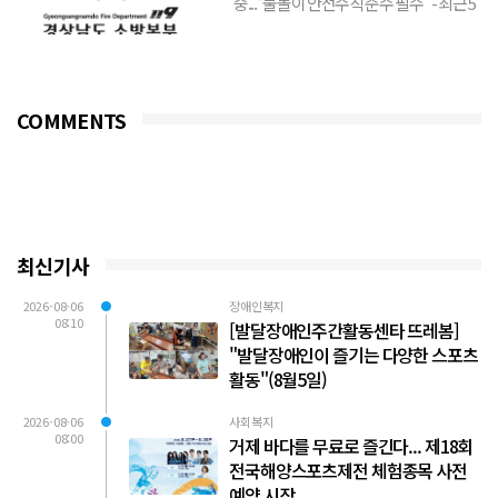
중...“물놀이 안전수칙 준수 필수” - 최근 5
년간 도내 수난사고 출동 건수의 59.2%가
6~9...
COMMENTS
최신기사
2026-08-06
장애인복지
08:10
[발달장애인주간활동센타 뜨레봄]
"발달장애인이 즐기는 다양한 스포츠
활동"(8월5일)
2026-08-06
사회복지
08:00
거제 바다를 무료로 즐긴다... 제18회
전국해양스포츠제전 체험종목 사전
예약 시작