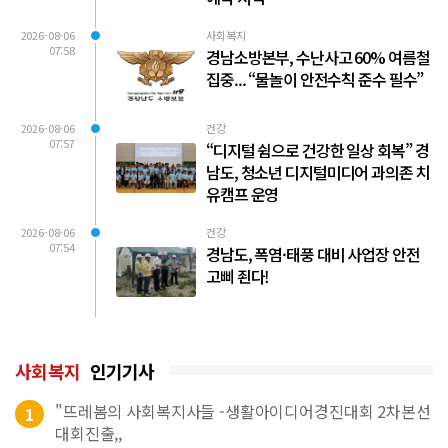
2026-08-06
사회복지
07:58
경남소방본부, 수난사고 60% 여름철
집중... “물놀이 안전수칙 준수 필수”
2026-08-06
건강
07:57
“디지털 쉼으로 건강한 일상 회복” 경
남도, 청소년 디지털미디어 과의존 치
유캠프 운영
2026-08-06
건강
07:54
경남도, 폭염·태풍 대비 사업장 안전
고삐 죈다!
사회복지
인기기사
"뜨레봄의 사회복지사들 -생활아이디어경진대회 2차본선
1
대회진출,,