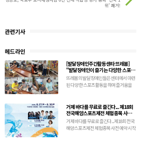
위’ 쾌거!
관련기사
헤드라인
[발달장애인주간활동센타 뜨레봄]
"발달장애인이 즐기는 다양한 스포츠
활동"(8월5일)
뜨레봄의 발달장애인들은 센터에서 마련
된 다양한 스포츠활동을 하며 즐거움을
만끽한다.슐런공을 힘차게 밀어넣기도 하
고 닷트에 공을 힘차게 던진...
거제 바다를 무료로 즐긴다... 제18회
전국해양스포츠제전 체험종목 사전
예약 시작
거제 바다를 무료로 즐긴다...제18회 전국
해양스포츠제전 체험종목 사전 예약 시작
- 8월 21일까지 선착순 접수... 바나나보트