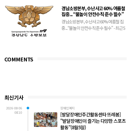
·플라이피...
경남소방본부, 수난사고 60% 여름철
집중... “물놀이 안전수칙 준수 필수”
경남소방본부, 수난사고 60% 여름철 집
중...“물놀이 안전수칙 준수 필수” - 최근 5
년간 도내 수난사고 출동 건수의 59.2%가
6~9...
COMMENTS
최신기사
2026-08-06
장애인복지
08:10
[발달장애인주간활동센타 뜨레봄]
"발달장애인이 즐기는 다양한 스포츠
활동"(8월5일)