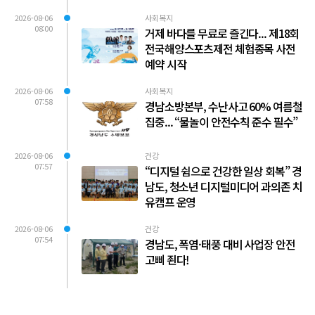
2026-08-06
사회복지
08:00
거제 바다를 무료로 즐긴다... 제18회
전국해양스포츠제전 체험종목 사전
예약 시작
2026-08-06
사회복지
07:58
경남소방본부, 수난사고 60% 여름철
집중... “물놀이 안전수칙 준수 필수”
2026-08-06
건강
07:57
“디지털 쉼으로 건강한 일상 회복” 경
남도, 청소년 디지털미디어 과의존 치
유캠프 운영
2026-08-06
건강
07:54
경남도, 폭염·태풍 대비 사업장 안전
고삐 죈다!