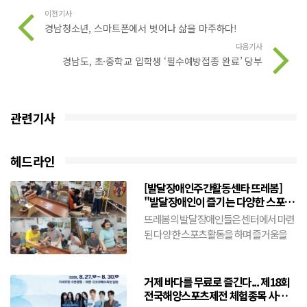
이전기사
경남청소년, 스마트폰에서 벗어나 삶을 마주하다!
다음기사
경남도, 초·중학교 입학생 ‘필수예방접종 완료’ 당부
관련기사
헤드라인
[발달장애인주간활동센타 뜨레봄]
"발달장애인이 즐기는 다양한 스포츠
활동"(8월5일)
뜨레봄의 발달장애인들은 센터에서 마련
된 다양한 스포츠활동을 하며 즐거움을
만끽한다.슐런공을 힘차게 밀어넣기도 하
고 닷트에 공을 힘차게 던진...
거제 바다를 무료로 즐긴다... 제18회
전국해양스포츠제전 체험종목 사전