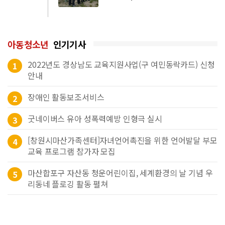
아동청소년
인기기사
2022년도 경상남도 교육지원사업(구 여민동락카드) 신청
1
안내
장애인 활동보조서비스
2
굿네이버스 유아 성폭력예방 인형극 실시
3
[창원시마산가족센터]자녀언어촉진을 위한 언어발달 부모
4
교육 프로그램 참가자 모집
마산합포구 자산동 청운어린이집, 세계환경의 날 기념 우
5
리동네 플로깅 활동 펼쳐