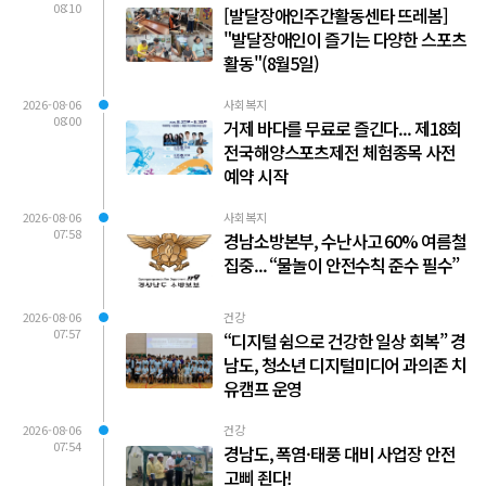
08:10
[발달장애인주간활동센타 뜨레봄]
"발달장애인이 즐기는 다양한 스포츠
활동"(8월5일)
2026-08-06
사회복지
08:00
거제 바다를 무료로 즐긴다... 제18회
전국해양스포츠제전 체험종목 사전
예약 시작
2026-08-06
사회복지
07:58
경남소방본부, 수난사고 60% 여름철
집중... “물놀이 안전수칙 준수 필수”
2026-08-06
건강
07:57
“디지털 쉼으로 건강한 일상 회복” 경
남도, 청소년 디지털미디어 과의존 치
유캠프 운영
2026-08-06
건강
07:54
경남도, 폭염·태풍 대비 사업장 안전
고삐 죈다!