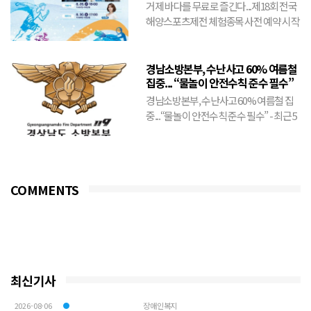
예약 시작
거제 바다를 무료로 즐긴다...제18회 전국
해양스포츠제전 체험종목 사전 예약 시작
- 8월 21일까지 선착순 접수... 바나나보트
·플라이피...
경남소방본부, 수난사고 60% 여름철
집중... “물놀이 안전수칙 준수 필수”
경남소방본부, 수난사고 60% 여름철 집
중...“물놀이 안전수칙 준수 필수” - 최근 5
년간 도내 수난사고 출동 건수의 59.2%가
6~9...
COMMENTS
최신기사
2026-08-06
장애인복지