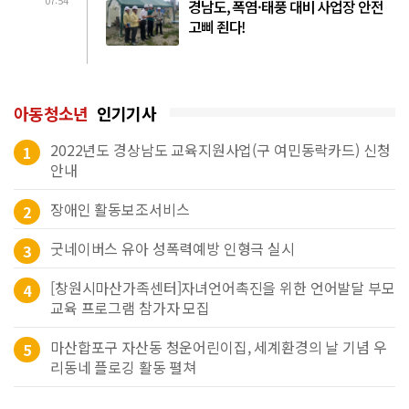
경남도, 폭염·태풍 대비 사업장 안전
고삐 죈다!
아동청소년
인기기사
2022년도 경상남도 교육지원사업(구 여민동락카드) 신청
1
안내
장애인 활동보조서비스
2
굿네이버스 유아 성폭력예방 인형극 실시
3
[창원시마산가족센터]자녀언어촉진을 위한 언어발달 부모
4
교육 프로그램 참가자 모집
마산합포구 자산동 청운어린이집, 세계환경의 날 기념 우
5
리동네 플로깅 활동 펼쳐