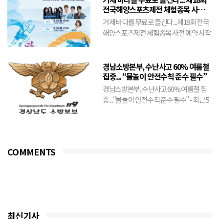
전국해양스포츠제전 체험종목 사전
예약 시작
거제 바다를 무료로 즐긴다...제18회 전국
해양스포츠제전 체험종목 사전 예약 시작
- 8월 21일까지 선착순 접수... 바나나보트
·플라이피...
경남소방본부, 수난사고 60% 여름철
집중... “물놀이 안전수칙 준수 필수”
경남소방본부, 수난사고 60% 여름철 집
중...“물놀이 안전수칙 준수 필수” - 최근 5
년간 도내 수난사고 출동 건수의 59.2%가
6~9...
COMMENTS
최신기사