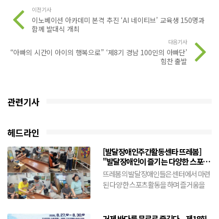
이전기사
이노베이션 아카데미 본격 추진 ‘AI 네이티브’ 교육생 150명과
함께 발대식 개최
다음기사
“아빠의 시간이 아이의 행복으로” ‘제8기 경남 100인의 아빠단’
힘찬 출발
관련기사
헤드라인
[발달장애인주간활동센타 뜨레봄]
"발달장애인이 즐기는 다양한 스포츠
활동"(8월5일)
뜨레봄의 발달장애인들은 센터에서 마련
된 다양한 스포츠활동을 하며 즐거움을
만끽한다.슐런공을 힘차게 밀어넣기도 하
고 닷트에 공을 힘차게 던진...
거제 바다를 무료로 즐긴다... 제18회