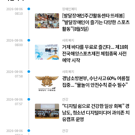
2026-08-06
장애인복지
08:10
[발달장애인주간활동센타 뜨레봄]
"발달장애인이 즐기는 다양한 스포츠
활동"(8월5일)
2026-08-06
사회복지
08:00
거제 바다를 무료로 즐긴다... 제18회
전국해양스포츠제전 체험종목 사전
예약 시작
2026-08-06
사회복지
07:58
경남소방본부, 수난사고 60% 여름철
집중... “물놀이 안전수칙 준수 필수”
2026-08-06
건강
07:57
“디지털 쉼으로 건강한 일상 회복” 경
남도, 청소년 디지털미디어 과의존 치
유캠프 운영
2026-08-06
건강
07:54