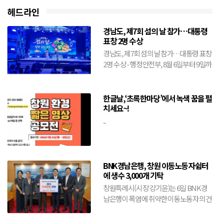
헤드라인
경남도, 제7회 섬의 날 참가…대통령
표창 2명 수상
경남도, 제7회 섬의 날 참가…대통령 표창
2명 수상 - 행정안전부, 8월 6일부터 9일까
지 전남 여수시에서 개최- 도, 창원·거제·
통영·...
한글날,‘초록한마당’에서 녹색 꿈을 펼
치세요~!
...
BNK경남은행, 창원 이동노동자쉼터
에 생수 3,000개 기탁
창원특례시(시장 강기윤)는 6일 BNK경
남은행이 폭염에 취약한 이동노동자의 건
강 보호와 안전한 여름나기를 위해 생수