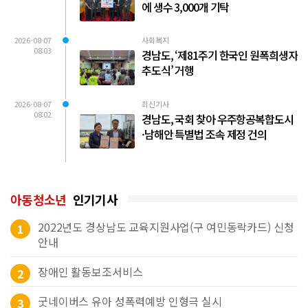
에 생수 3,000개 기탁
2026-08-07
사회복지
08:03
경남도, ‘제81주기 한국인 원폭희생자
추도식’ 거행
2026-08-07
최신기사
08:02
경남도, 국회 찾아 우주항공복합도시
·남해안 특별법 조속 제정 건의
아동청소년
인기기사
2022년도 경상남도 교육지원사업(구 여민동락카드) 신청
1
안내
장애인 활동보조서비스
2
굿네이버스 유아 성폭력예방 인형극 실시
3