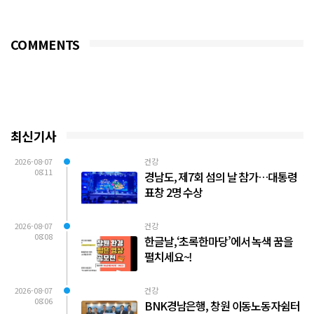
3,000개를 기탁했다...
COMMENTS
최신기사
2026-08-07
건강
08:11
경남도, 제7회 섬의 날 참가…대통령
표창 2명 수상
2026-08-07
건강
08:08
한글날,‘초록한마당’에서 녹색 꿈을
펼치세요~!
2026-08-07
건강
08:06
BNK경남은행, 창원 이동노동자쉼터